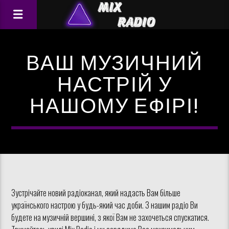
ВАШ МУЗИЧНИЙ
НАСТРІЙ У
НАШОМУ ЕФІРІ!
Зустрічайте новий радіоканал, який надасть Вам більше
українського настрою у будь-який час доби. З нашим радіо Ви
будете на музичній вершині, з якої Вам не захочеться спускатися.