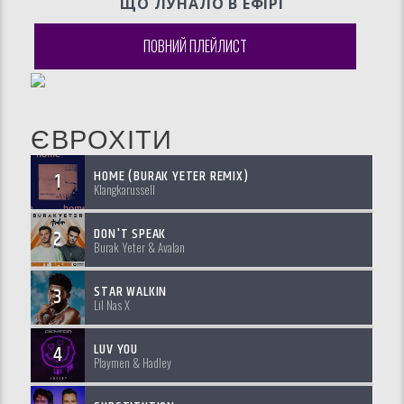
ЩО ЛУНАЛО В ЕФIРI
ПОВНИЙ ПЛЕЙЛИСТ
ЄВРОХІТИ
HOME (BURAK YETER REMIX)
1
Klangkarussell
DON'T SPEAK
2
Burak Yeter & Avalan
STAR WALKIN
3
Lil Nas X
LUV YOU
4
Playmen & Hadley