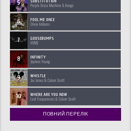
SUBSTITUTION
5
Purple Disco Machine & Kungs
FOOL ME ONCE
6
Olivia Addams
GOOSEBUMPS
7
HVME
INFINITY
8
Jaymes Young
WHISTLE
9
Jax Jones & Calum Scott
WHERE ARE YOU NOW
10
Lost Frequencies & Calum Scott
ПОВНИЙ ПЕРЕЛІК