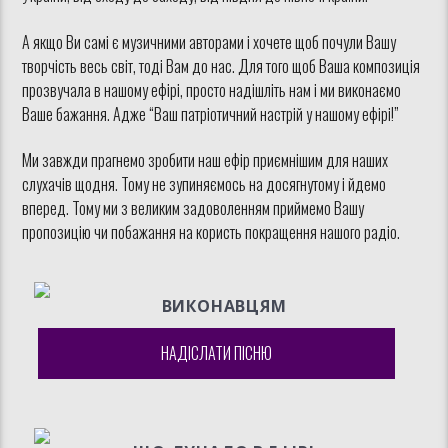
А якщо Ви самі є музичними авторами і хочете щоб почули Вашу
творчість весь світ, тоді Вам до нас. Для того щоб Ваша композиція
прозвучала в нашому ефірі, просто надішліть нам і ми виконаємо
Ваше бажання. Адже “Ваш патріотичний настрій у нашому ефірі!”
Ми завжди прагнемо зробити наш ефір приємнішим для наших
слухачів щодня. Тому не зупиняємось на досягнутому і йдемо
вперед. Тому ми з великим задоволенням приймемо Вашу
пропозицію чи побажання на користь покращення нашого радіо.
ВИКОНАВЦЯМ
НАДІСЛАТИ ПІСНЮ