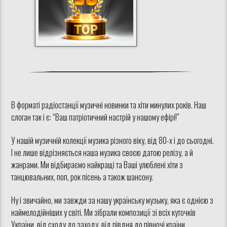
В форматі радіостанції музичні новинки та хіти минулих років. Наш
слоган так і є: “Ваш патріотичний настрій у нашому ефірі!”
У нашій музичній колекції музика різного віку, від 80-х і до сьогодні.
І не лише відрізняється наша музика своєю датою релізу, а й
жанрами. Ми відбираємо найкращі та Ваші улюблені хіти з
танцювальних, поп, рок пісень а також шансону.
Ну і звичайно, ми завжди за нашу українську музыку, яка є однією з
наймелодійніших у світі. Ми зібрали композиції зі всіх куточків
України, від сходу до заходу, від півдня до півночі країни.