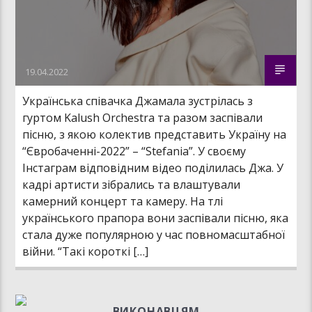
19.04.2022
Українська співачка Джамала зустрілась з
гуртом Kalush Orchestra та разом заспівали
пісню, з якою колектив представить Україну на
“Євробаченні-2022” – “Stefania”. У своєму
Інстаграм відповідним відео поділилась Джа. У
кадрі артисти зібрались та влаштували
камерний концерт та камеру. На тлі
українського прапора вони заспівали пісню, яка
стала дуже популярною у час повномасштабної
війни. “Такі короткі […]
ВИКОНАВЦЯМ