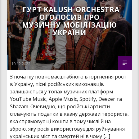
ГУРТ KALUSH ORCHESTRA
ОГОЛОСИВ ПРО
МУЗИЧНУ МОБІЛІЗАЦІЮ
УКРАЇНИ
10.12.2022
З початку повномасштабного вторгнення росії
в Україну, пісні російських виконавців
залишаються у топах музичних платформ
YouTube Music, Apple Music, Spotify, Deezer та
Shazam. Очевидно, що російські артисти
сплачують податки в казну держави терориста,
яка спрямовує ці кошти в тому числі й на
зброю, яку росія використовує для руйнування
українських міст та смертей ні в чому […]