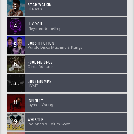
STAR WALKIN
3
Lil Nas X
LUV YOU
4
Playmen & Hadley
SUBSTITUTION
5
Purple Disco Machine & Kungs
FOOL ME ONCE
6
Olivia Addams
GOOSEBUMPS
7
HVME
INFINITY
8
Jaymes Young
WHISTLE
9
Jax Jones & Calum Scott