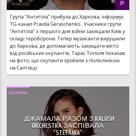
19.04.2022
Група “Антитіла” прибула до Харкова, інформує
TG-канал Pravda Geraschenko. Учасники групи
“Антитіла” з першого дня війни захищали Київ у
складі тероборони. Тепер музиканти вирушили
до Харкова, де допомагають захищати місто
від російських окупантів. Тарас Тополя показав
на фото, що окупанти зробили з поліклінікою
на Салтівці.
НОВИНИ
ДЖАМАЛА РАЗОМ З KALUSH
ORCHESTRA ЗАСПІВАЛА
“STEFANIA”