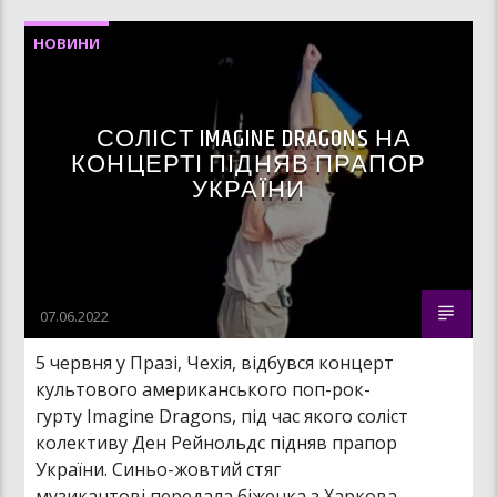
НОВИНИ
СОЛІСТ IMAGINE DRAGONS НА
КОНЦЕРТІ ПІДНЯВ ПРАПОР
УКРАЇНИ
07.06.2022
5 червня у Празі, Чехія, відбувся концерт
культового американського поп-рок-
гурту Imagine Dragons, під час якого соліст
колективу Ден Рейнольдс підняв прапор
України. Синьо-жовтий стяг
музикантові передала біженка з Харкова,