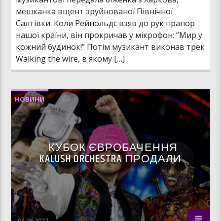
мешканка вщент зруйнованої Північної
Салтівки. Коли Рейнольдс взяв до рук прапор
нашої країни, він прокричав у мікрофон: “Мир у
кожний будинок!” Потім музикант виконав трек
Walking the wire, в якому […]
НОВИНИ
КУБОК ЄВРОБАЧЕННЯ
KALUSH ORCHESTRA ПРОДАЛИ
04.06.2022