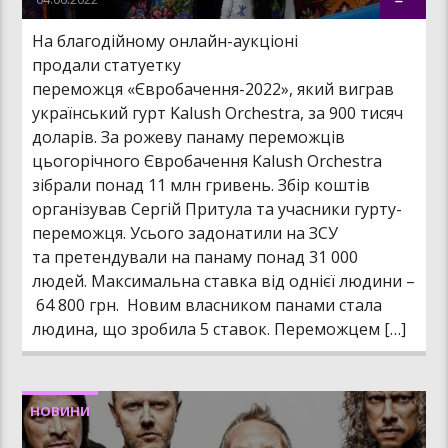
На благодійному онлайн-аукціоні
продали статуетку
переможця «Євробачення-2022», який виграв
український гурт Kalush Orchestra, за 900 тисяч
доларів. За рожеву панаму переможців
цьогорічного Євробачення Kalush Orchestra
зібрали понад 11 млн гривень. Збір коштів
організував Сергій Притула та учасники гурту-
переможця. Усього задонатили на ЗСУ
та претендували на панаму понад 31 000
людей. Максимальна ставка від однієї людини –
64 800 грн. Новим власником панами стала
людина, що зробила 5 ставок. Переможцем […]
НОВИНИ