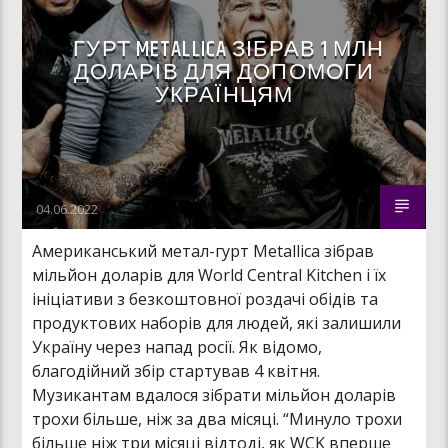
ГУРТ METALLICA ЗІБРАВ 1 МЛН
ДОЛАРІВ ДЛЯ ДОПОМОГИ
УКРАЇНЦЯМ
04.06.2022
Американський метал-гурт Metallica зібрав
мільйон доларів для World Central Kitchen і їх
ініціативи з безкоштовної роздачі обідів та
продуктових наборів для людей, які залишили
Україну через напад росії. Як відомо,
благодійний збір стартував 4 квітня.
Музикантам вдалося зібрати мільйон доларів
трохи більше, ніж за два місяці. “Минуло трохи
більше ніж три місяці відтоді, як WCK вперше