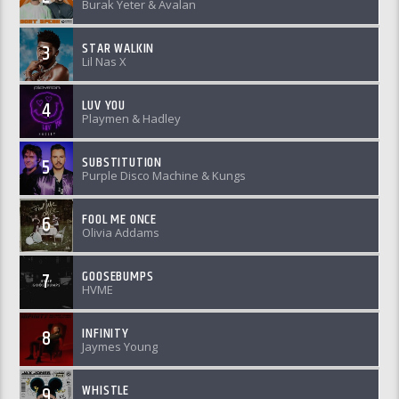
Burak Yeter & Avalan
STAR WALKIN
3
Lil Nas X
LUV YOU
4
Playmen & Hadley
SUBSTITUTION
5
Purple Disco Machine & Kungs
FOOL ME ONCE
6
Olivia Addams
GOOSEBUMPS
7
HVME
INFINITY
8
Jaymes Young
WHISTLE
9