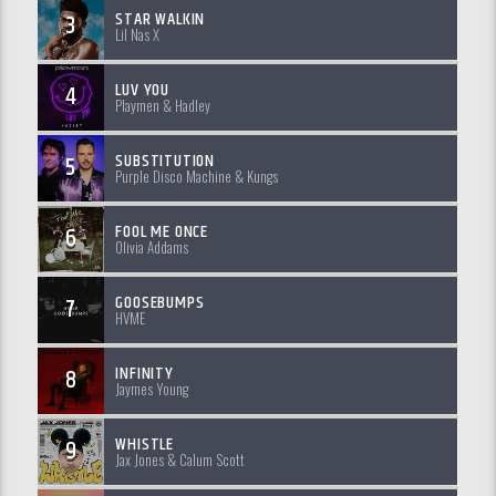
STAR WALKIN
3
Lil Nas X
LUV YOU
4
Playmen & Hadley
SUBSTITUTION
5
Purple Disco Machine & Kungs
FOOL ME ONCE
6
Olivia Addams
GOOSEBUMPS
7
HVME
INFINITY
8
Jaymes Young
WHISTLE
9
Jax Jones & Calum Scott