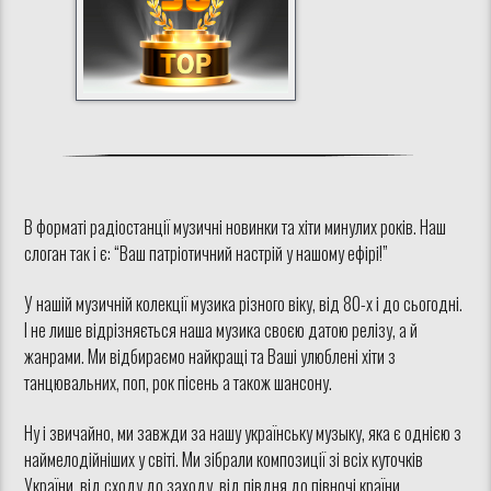
В форматі радіостанції музичні новинки та хіти минулих років. Наш
слоган так і є: “Ваш патріотичний настрій у нашому ефірі!”
У нашій музичній колекції музика різного віку, від 80-х і до сьогодні.
І не лише відрізняється наша музика своєю датою релізу, а й
жанрами. Ми відбираємо найкращі та Ваші улюблені хіти з
танцювальних, поп, рок пісень а також шансону.
Ну і звичайно, ми завжди за нашу українську музыку, яка є однією з
наймелодійніших у світі. Ми зібрали композиції зі всіх куточків
України, від сходу до заходу, від півдня до півночі країни.