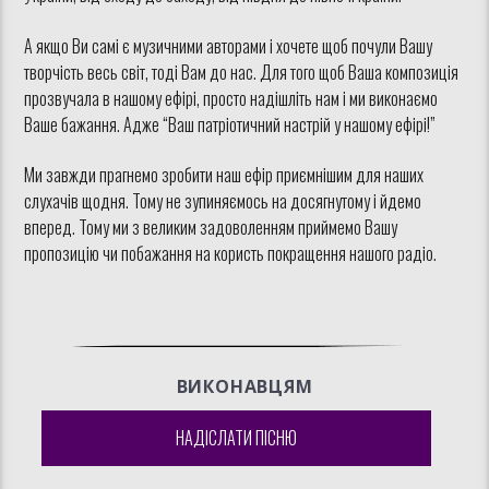
А якщо Ви самі є музичними авторами і хочете щоб почули Вашу
творчість весь світ, тоді Вам до нас. Для того щоб Ваша композиція
прозвучала в нашому ефірі, просто надішліть нам і ми виконаємо
Ваше бажання. Адже “Ваш патріотичний настрій у нашому ефірі!”
Ми завжди прагнемо зробити наш ефір приємнішим для наших
слухачів щодня. Тому не зупиняємось на досягнутому і йдемо
вперед. Тому ми з великим задоволенням приймемо Вашу
пропозицію чи побажання на користь покращення нашого радіо.
ВИКОНАВЦЯМ
НАДІСЛАТИ ПІСНЮ