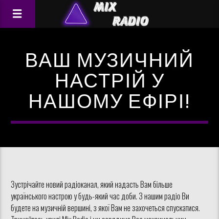
ВАШ МУЗИЧНИЙ
НАСТРІЙ У
НАШОМУ ЕФІРІ!
Зустрічайте новий радіоканал, який надасть Вам більше
українського настрою у будь-який час доби. З нашим радіо Ви
будете на музичній вершині, з якої Вам не захочеться спускатися.