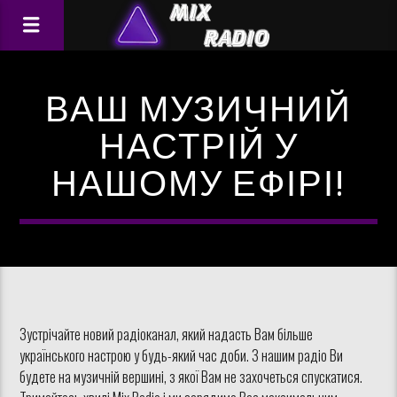
ВАШ МУЗИЧНИЙ
НАСТРІЙ У
НАШОМУ ЕФІРІ!
Зустрічайте новий радіоканал, який надасть Вам більше
українського настрою у будь-який час доби. З нашим радіо Ви
будете на музичній вершині, з якої Вам не захочеться спускатися.