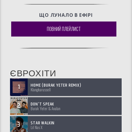
ЩО ЛУНАЛО В ЕФIРI
ПОВНИЙ ПЛЕЙЛИСТ
ЄВРОХІТИ
HOME (BURAK YETER REMIX)
1
Klangkarussell
DON'T SPEAK
2
Burak Yeter & Avalan
STAR WALKIN
3
Lil Nas X