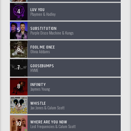
LUV YOU
4
Playmen & Hadley
SUBSTITUTION
5
Purple Disco Machine & Kungs
FOOL ME ONCE
6
Olivia Addams
GOOSEBUMPS
7
HVME
INFINITY
8
Jaymes Young
WHISTLE
9
Jax Jones & Calum Scott
WHERE ARE YOU NOW
10
Lost Frequencies & Calum Scott