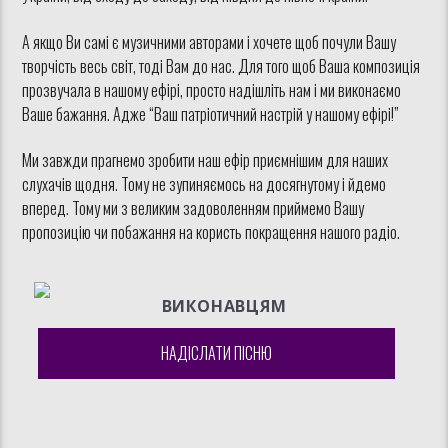
А якщо Ви самі є музичними авторами і хочете щоб почули Вашу
творчість весь світ, тоді Вам до нас. Для того щоб Ваша композиція
прозвучала в нашому ефірі, просто надішліть нам і ми виконаємо
Ваше бажання. Адже “Ваш патріотичний настрій у нашому ефірі!”
Ми завжди прагнемо зробити наш ефір приємнішим для наших
слухачів щодня. Тому не зупиняємось на досягнутому і йдемо
вперед. Тому ми з великим задоволенням приймемо Вашу
пропозицію чи побажання на користь покращення нашого радіо.
ВИКОНАВЦЯМ
НАДІСЛАТИ ПІСНЮ