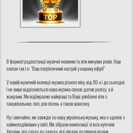
В форматі радіостанції музичні новинки та хіти минулих років. Наш
слоган так і є: “Ваш патріотичний настрій у нашому ефірі!”
У нашій музичній колекції музика різного віку, від 80-х і до сьогодні.
І не лише відрізняється наша музика своєю датою релізу, а й
жанрами. Ми відбираємо найкращі та Ваші улюблені хіти з
танцювальних, поп, рок пісень а також шансону.
Ну і звичайно, ми завжди за нашу українську музыку, яка є однією з
наймелодійніших у світі. Ми зібрали композиції зі всіх куточків
України, від сходу до заходу, від півдня до півночі країни.