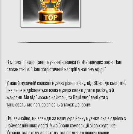
В форматі радіостанції музичні новинки та хіти минулих років. Наш
слоган так і є: “Ваш патріотичний настрій у нашому ефірі!”
У нашій музичній колекції музика різного віку, від 80-х і до сьогодні.
І не лише відрізняється наша музика своєю датою релізу, а й
жанрами. Ми відбираємо найкращі та Ваші улюблені хіти з
танцювальних, поп, рок пісень а також шансону.
Ну і звичайно, ми завжди за нашу українську музыку, яка є однією з
наймелодійніших у світі. Ми зібрали композиції зі всіх куточків
України, від сходу до заходу, від півдня до півночі країни.