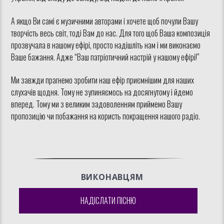
А якщо Ви самі є музичними авторами і хочете щоб почули Вашу
творчість весь світ, тоді Вам до нас. Для того щоб Ваша композиція
прозвучала в нашому ефірі, просто надішліть нам і ми виконаємо
Ваше бажання. Адже “Ваш патріотичний настрій у нашому ефірі!”
Ми завжди прагнемо зробити наш ефір приємнішим для наших
слухачів щодня. Тому не зупиняємось на досягнутому і йдемо
вперед. Тому ми з великим задоволенням приймемо Вашу
пропозицію чи побажання на користь покращення нашого радіо.
ВИКОНАВЦЯМ
НАДІСЛАТИ ПІСНЮ