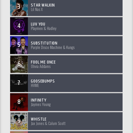
STAR WALKIN
3
Lil Nas X
LUV YOU
4
Playmen & Hadley
SUBSTITUTION
5
Purple Disco Machine & Kungs
FOOL ME ONCE
6
Olivia Addams
GOOSEBUMPS
7
HVME
INFINITY
8
Jaymes Young
WHISTLE
9
Jax Jones & Calum Scott