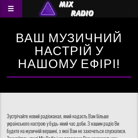
ВАШ МУЗИЧНИЙ
НАСТРІЙ У
НАШОМУ ЕФІРІ!
Зустрічайте новий радіоканал, який надасть Вам більше
українського настрою у будь-який час доби. З нашим радіо Ви
будете на музичній вершині, з якої Вам не захочеться спускатися.