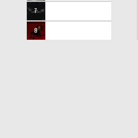
GOOSEBUMPS
7
HVME
INFINITY
8
Jaymes Young
WHISTLE
9
Jax Jones & Calum Scott
WHERE ARE YOU NOW
10
Lost Frequencies & Calum Scott
ПОВНИЙ ПЕРЕЛІК