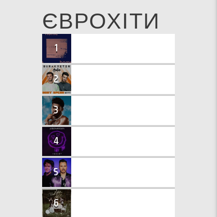
ЄВРОХІТИ
HOME (BURAK YETER REMIX)
1
Klangkarussell
DON'T SPEAK
2
Burak Yeter & Avalan
STAR WALKIN
3
Lil Nas X
LUV YOU
4
Playmen & Hadley
SUBSTITUTION
5
Purple Disco Machine & Kungs
FOOL ME ONCE
6
Olivia Addams