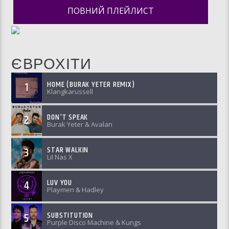
ПОВНИЙ ПЛЕЙЛИСТ
ЄВРОХІТИ
HOME (BURAK YETER REMIX)
1
Klangkarussell
DON'T SPEAK
2
Burak Yeter & Avalan
STAR WALKIN
3
Lil Nas X
LUV YOU
4
Playmen & Hadley
SUBSTITUTION
5
Purple Disco Machine & Kungs