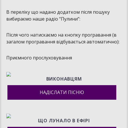
В переліку що надано додатком після пошуку
вибираємо наше радіо “Пулини”:
Після чого натискаємо на кнопку програвання (в
загалом програвання відбувається автоматично):
Приємного прослуховування
ВИКОНАВЦЯМ
НАДІСЛАТИ ПІСНЮ
ЩО ЛУНАЛО В ЕФIРI